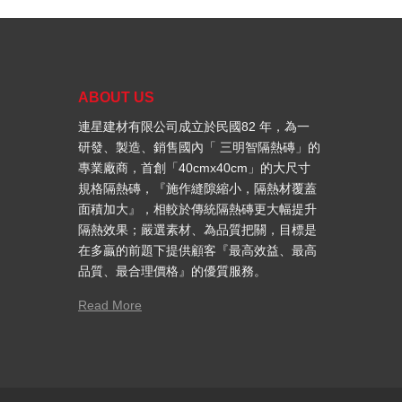
ABOUT US
連星建材有限公司成立於民國82 年，為一
研發、製造、銷售國內「 三明智隔熱磚」的
專業廠商，首創「40cmx40cm」的大尺寸
規格隔熱磚，『施作縫隙縮小，隔熱材覆蓋
面積加大』，相較於傳統隔熱磚更大幅提升
隔熱效果；嚴選素材、為品質把關，目標是
在多贏的前題下提供顧客『最高效益、最高
品質、最合理價格』的優質服務。
Read More