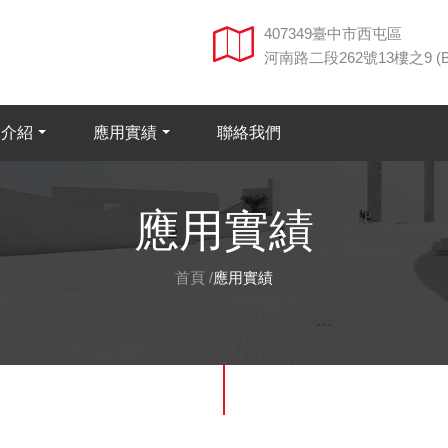
407349臺中市西屯區
河南路二段262號13樓之9 (
品介紹
應用實績
聯絡我們
應用實績
首頁
/
應用實績