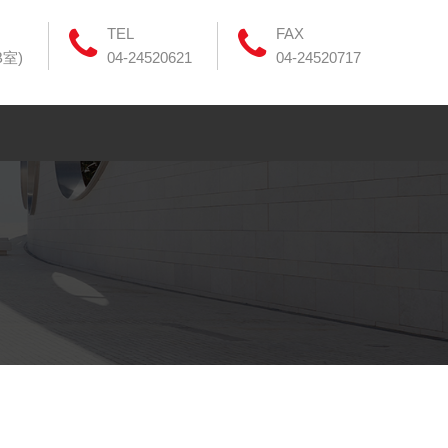
TEL
FAX
B室)
04-24520621
04-24520717