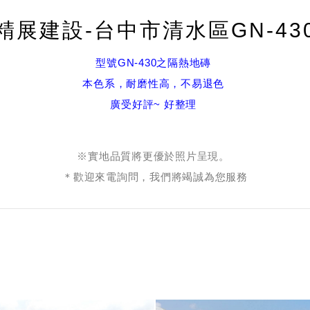
精展建設-台中市清水區GN-43
型號GN-430之隔熱地磚
本色系，耐磨性高，不易退色
廣受好評~ 好整理
※實地品質將更優於照片呈現。
＊歡迎來電詢問，我們將竭誠為您服務