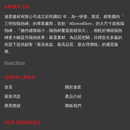
ABOUT US
連星建材有限公司成立於民國82 年，為一研發、製造、銷售國內「
三明智隔熱磚」的專業廠商，首創「40cmx40cm」的大尺寸規格隔
熱磚，『施作縫隙縮小，隔熱材覆蓋面積加大』，相較於傳統隔熱
磚更大幅提升隔熱效果；嚴選素材、為品質把關，目標是在多贏的
前題下提供顧客『最高效益、最高品質、最合理價格』的優質服
務。
Read More
QUICK LINKS
首頁
關於連星
最新消息
產品介紹
應用實績
聯絡我們
OUR SERVICES