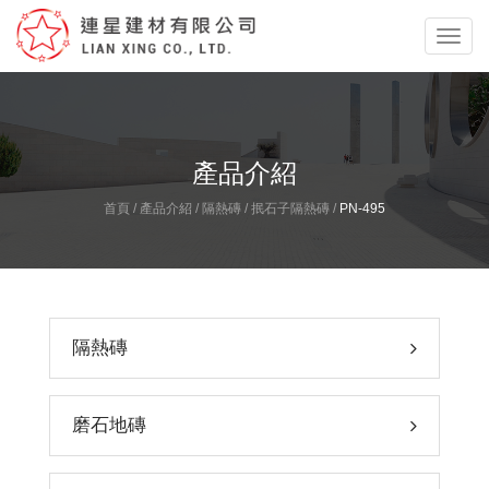
Toggl
navig
產品介紹
首頁
/
產品介紹
/
隔熱磚
/
抿石子隔熱磚
/
PN-495
隔熱磚
磨石地磚