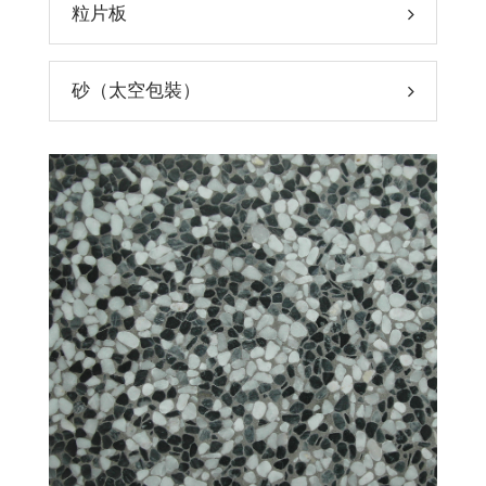
粒片板
砂（太空包裝）